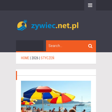
HOME
|
2026
|
STYCZEŃ