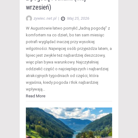
wrzesień)
zywiec.net.pl
|
Maj 25, 2026
W Augustowie łatwo pomylić „ładną pogodę” z
komfortem na co dzień, bo ten sam miesiąc
potrafi wyglądać inaczej przy wysokiej
wilgotności. Najwięcej osób przyjeżdża latem, a
lipiec jest zwykle też najbardziej deszczowy,
więc plan bywa warunkowy. Najczytelniej
oddzielić część o najcieplejszych i najbardziej
atrakcyjnych tygodniach od części, która
wyjaśnia, kiedy pogoda i tłok najbardziej
wpływają…
Read More