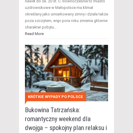
nawet do ok. 20 st. C. Równocześnie to miasto
uzdrowiskowe w Małopolsce ma klimat
określany jako umiarkowany zimny i działa także
poza szczytem, więc pora roku zmienia głównie
charakter pobytu…
Read More
KRÓTKIE WYPADY PO POLSCE
Bukowina Tatrzańska:
romantyczny weekend dla
dwojga – spokojny plan relaksu i