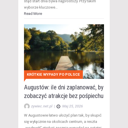
stąd start dnia bywa najprostszy. Przy takim
wyborze kluczowe…
Read More
KRÓTKIE WYPADY PO POLSCE
Augustów: ile dni zaplanować, by
zobaczyć atrakcje bez pośpiechu
zywiec.net.pl
|
Maj 25, 2026
W Augustowie łatwo ułożyć plan tak, by skupić
się wyłącznie na okolicach centrum, a reszta
„wodnych” atrakcji zacznie wypadać na ostatni