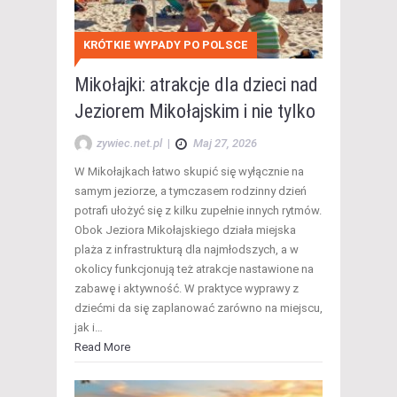
KRÓTKIE WYPADY PO POLSCE
Mikołajki: atrakcje dla dzieci nad
Jeziorem Mikołajskim i nie tylko
zywiec.net.pl
|
Maj 27, 2026
W Mikołajkach łatwo skupić się wyłącznie na
samym jeziorze, a tymczasem rodzinny dzień
potrafi ułożyć się z kilku zupełnie innych rytmów.
Obok Jeziora Mikołajskiego działa miejska
plaża z infrastrukturą dla najmłodszych, a w
okolicy funkcjonują też atrakcje nastawione na
zabawę i aktywność. W praktyce wyprawy z
dziećmi da się zaplanować zarówno na miejscu,
jak i…
Read More