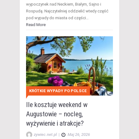
wypoczynek nad Neckiem, Białym, Sajno i
Rospudą. Najczytelniej oddzielić wtedy część
pod wypady do miasta od części…
Read More
KRÓTKIE WYPADY PO POLSCE
Ile kosztuje weekend w
Augustowie – nocleg,
wyżywienie i atrakcje?
zywiec.net.pl
|
Maj 26, 2026