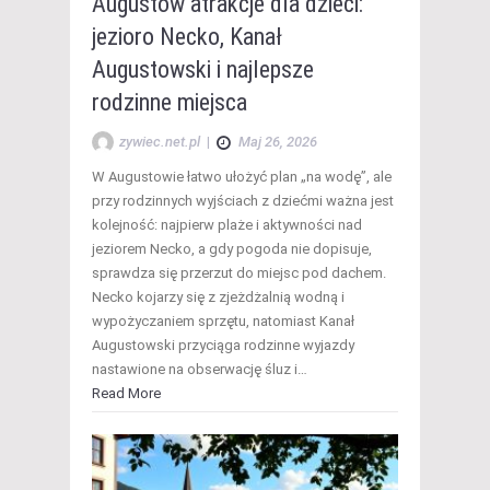
Augustów atrakcje dla dzieci:
jezioro Necko, Kanał
Augustowski i najlepsze
rodzinne miejsca
zywiec.net.pl
|
Maj 26, 2026
W Augustowie łatwo ułożyć plan „na wodę”, ale
przy rodzinnych wyjściach z dziećmi ważna jest
kolejność: najpierw plaże i aktywności nad
jeziorem Necko, a gdy pogoda nie dopisuje,
sprawdza się przerzut do miejsc pod dachem.
Necko kojarzy się z zjeżdżalnią wodną i
wypożyczaniem sprzętu, natomiast Kanał
Augustowski przyciąga rodzinne wyjazdy
nastawione na obserwację śluz i…
Read More