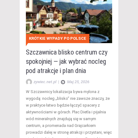
KRÓTKIE WYPADY PO POLSCE
Szczawnica blisko centrum czy
spokojniej — jak wybrać nocleg
pod atrakcje i plan dnia
zywiec.net.pl
|
Maj 25, 2026
W Szczawnicy lokalizacja bywa mylona z
wygodą: nocleg „blisko” nie zawsze znaczy, że
w praktyce łatwo będzie łączyć spacery z
aktywnościami w górach. Plac Dietla i pijalnia
wód mineralnych znajdują się w samym
centrum, a promenada nad Grajcarkiem
prowadzi dalej w stronę atrakcji i przystani, więc