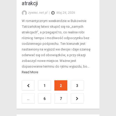
atrakcji
zywiec.net.pl
|
Maj 24, 2026
W romantycznym weekendzie w Bukowinie
Tatrzańskiej łatwo skupić się na „samych
atrakcjach”, a przegapić to, co realnie robi
różnicę: tempo i możliwość odpoczynku bez
codziennego pośpiechu. Ten kierunek jest
nastawiony na wyjazd we dwoje i daje szansę
oderwać się od obowiązków, a przy okazji
zobaczyć nowe miejsce. Ważne jest
dopasowanie terminu do rytmu wyjazdu, bo…
Read More
1
2
3
…
6
7