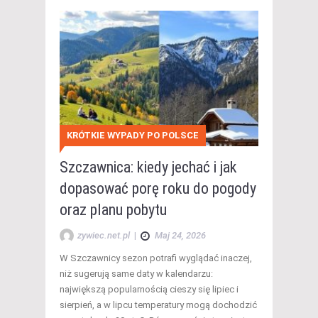
KRÓTKIE WYPADY PO POLSCE
Szczawnica: kiedy jechać i jak
dopasować porę roku do pogody
oraz planu pobytu
zywiec.net.pl
|
Maj 24, 2026
W Szczawnicy sezon potrafi wyglądać inaczej,
niż sugerują same daty w kalendarzu:
największą popularnością cieszy się lipiec i
sierpień, a w lipcu temperatury mogą dochodzić