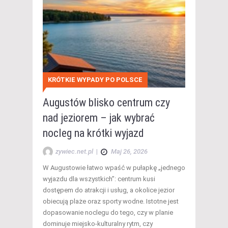
KRÓTKIE WYPADY PO POLSCE
Augustów blisko centrum czy
nad jeziorem – jak wybrać
nocleg na krótki wyjazd
zywiec.net.pl
|
Maj 26, 2026
W Augustowie łatwo wpaść w pułapkę „jednego
wyjazdu dla wszystkich”: centrum kusi
dostępem do atrakcji i usług, a okolice jezior
obiecują plaże oraz sporty wodne. Istotne jest
dopasowanie noclegu do tego, czy w planie
dominuje miejsko-kulturalny rytm, czy