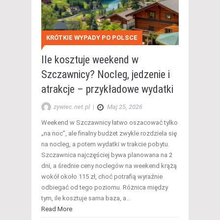
KRÓTKIE WYPADY PO POLSCE
Ile kosztuje weekend w
Szczawnicy? Nocleg, jedzenie i
atrakcje – przykładowe wydatki
zywiec.net.pl
|
Maj 25, 2026
Weekend w Szczawnicy łatwo oszacować tylko
„na noc”, ale finalny budżet zwykle rozdziela się
na nocleg, a potem wydatki w trakcie pobytu.
Szczawnica najczęściej bywa planowana na 2
dni, a średnie ceny noclegów na weekend krążą
wokół około 115 zł, choć potrafią wyraźnie
odbiegać od tego poziomu. Różnica między
tym, ile kosztuje sama baza, a…
Read More