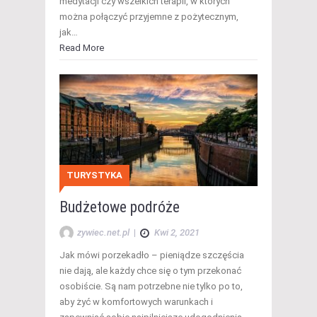
medytacji czy wszelkich terapii, w których
można połączyć przyjemne z pożytecznym,
jak…
Read More
TURYSTYKA
Budżetowe podróże
zywiec.net.pl
|
Kwi 2, 2021
Jak mówi porzekadło – pieniądze szczęścia
nie dają, ale każdy chce się o tym przekonać
osobiście. Są nam potrzebne nie tylko po to,
aby żyć w komfortowych warunkach i