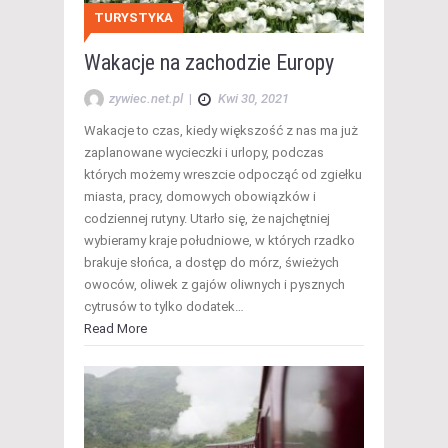
TURYSTYKA
Wakacje na zachodzie Europy
zywiec.net.pl
|
Kwi 30, 2021
Wakacje to czas, kiedy większość z nas ma już
zaplanowane wycieczki i urlopy, podczas
których możemy wreszcie odpocząć od zgiełku
miasta, pracy, domowych obowiązków i
codziennej rutyny. Utarło się, że najchętniej
wybieramy kraje południowe, w których rzadko
brakuje słońca, a dostęp do mórz, świeżych
owoców, oliwek z gajów oliwnych i pysznych
cytrusów to tylko dodatek…
Read More