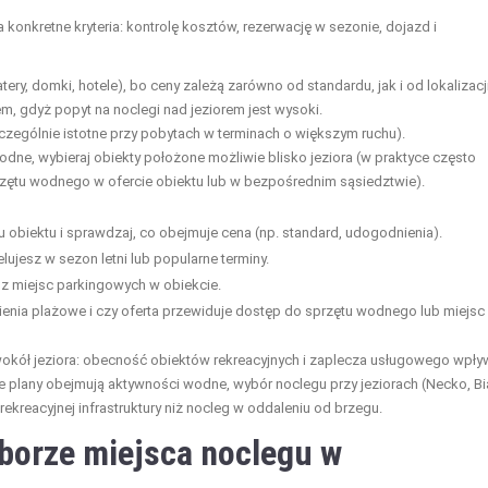
konkretne kryteria: kontrolę kosztów, rezerwację w sezonie, dojazd i
ry, domki, hotele), bo ceny zależą zarówno od standardu, jak i od lokalizacji
m, gdyż popyt na noclegi nad jeziorem jest wysoki.
zególnie istotne przy pobytach w terminach o większym ruchu).
wodne, wybieraj obiekty położone możliwie blisko jeziora (w praktyce często
zętu wodnego w ofercie obiektu lub w bezpośrednim sąsiedztwie).
 obiektu i sprawdzaj, co obejmuje cena (np. standard, udogodnienia).
celujesz w sezon letni lub popularne terminy.
 z miejsc parkingowych w obiekcie.
ienia plażowe i czy oferta przewiduje dostęp do sprzętu wodnego lub miejsc
wokół jeziora: obecność obiektów rekreacyjnych i zaplecza usługowego wpły
oje plany obejmują aktywności wodne, wybór noclegu przy jeziorach (Necko, Bi
rekreacyjnej infrastruktury niż nocleg w oddaleniu od brzegu.
yborze miejsca noclegu w