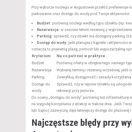
Przy wyborze noclegu w Augustowie przełóż preferencje na 
parkowanie oraz dostęp do wody pod Twoje aktywności.
Budżet:
porównuj noclegi według typu obiektu (np. kwate
Rezerwacja:
w sezonie letnim rezerwuj z wyprzedzenie
Parking:
sprawdź, czy obiekt ma dostępny parking (szc
Dostęp do wody:
jeśli planujesz kąpiele i aktywności 
oznacza to prywatną plażę, pomost lub wypożyczalnię spr
Kryterium
Na co patrzeć w praktyce
Budżet
Porównuj oferty w obrębie tego samego typu
Rezerwacja
Wybieraj terminy i rezerwuj wcześniej, jeśli 
Parking
Zweryfikuj dostępność i zasady korzystania
Dostęp do
Sprawdź, czy w rejonie obiektu są udogodn
wody
rekreacji przy jeziorze.
Do oceny „dostępu do wody” porównuj też infrastrukturę 
na wygodę korzystania z atrakcji w trakcie dnia. Jeśli Tw
lub Sajno) zazwyczaj daje łatwiejszy dostęp do plażowej i 
Najczęstsze błędy przy w