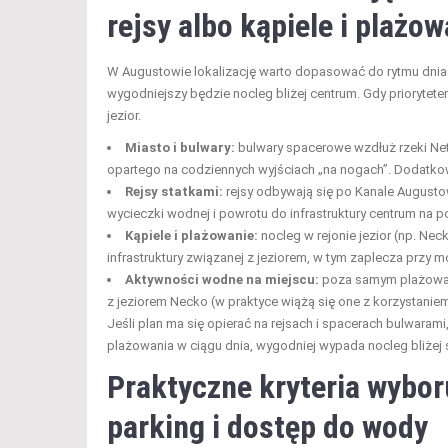
rejsy albo kąpiele i plażow
W Augustowie lokalizację warto dopasować do rytmu dnia: 
wygodniejszy będzie nocleg bliżej centrum. Gdy priorytete
jezior.
Miasto i bulwary:
bulwary spacerowe wzdłuż rzeki Net
opartego na codziennych wyjściach „na nogach”. Dodatkowo
Rejsy statkami:
rejsy odbywają się po Kanale Augustow
wycieczki wodnej i powrotu do infrastruktury centrum na p
Kąpiele i plażowanie:
nocleg w rejonie jezior (np. Nec
infrastruktury związanej z jeziorem, w tym zaplecza przy m
Aktywności wodne na miejscu:
poza samym plażowan
z jeziorem Necko (w praktyce wiążą się one z korzystaniem
Jeśli plan ma się opierać na rejsach i spacerach bulwarami
plażowania w ciągu dnia, wygodniej wypada nocleg bliżej s
Praktyczne kryteria wybor
parking i dostęp do wody