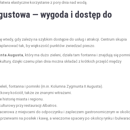
łatwia elastyczne korzystanie z pory dnia nad wodą.
gustowa — wygoda i dostęp do
tedy, gdy zależy na szybkim dostępie do usług i atrakcji. Centrum skupia
a zaplanować tak, by większość punktów zwiedzać pieszo.
nta Augusta
, który ma dużo zieleni, działa tam fontanna i znajdują się pomni
ultury, dzięki czemu plan dnia można składać z krótkich przejść między
leń, fontanna i pomniki (m.in. Kolumna Zygmunta II Augusta).
kowy kościół, także ze znanymi witrażami.
historię miasta i regionu.
turowy przy restauracji Albatros.
acerowa z miejscami do odpoczynku i zapleczem gastronomicznym w okolic
 przerwami na posiłek i kawę, a wieczorne spacery po okolicy rynku i bulwara