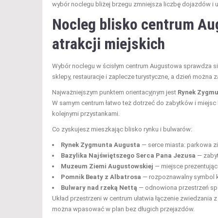
wybór noclegu bliżej brzegu zmniejsza liczbę dojazdów i u
Nocleg blisko centrum Au
atrakcji miejskich
Wybór noclegu w ścisłym centrum Augustowa sprawdza się w
sklepy, restauracje i zaplecze turystyczne, a dzień możn
Najważniejszym punktem orientacyjnym jest
Rynek Zygmu
W samym centrum łatwo też dotrzeć do zabytków i miejsc k
kolejnymi przystankami.
Co zyskujesz mieszkając blisko rynku i bulwarów:
Rynek Zygmunta Augusta
— serce miasta: parkowa zie
Bazylika Najświętszego Serca Pana Jezusa
— zabyt
Muzeum Ziemi Augustowskiej
— miejsce prezentujące 
Pomnik Beaty z Albatrosa
— rozpoznawalny symbol kul
Bulwary nad rzeką Nettą
— odnowiona przestrzeń sp
Układ przestrzeni w centrum ułatwia łączenie zwiedzania z
można wpasować w plan bez długich przejazdów.