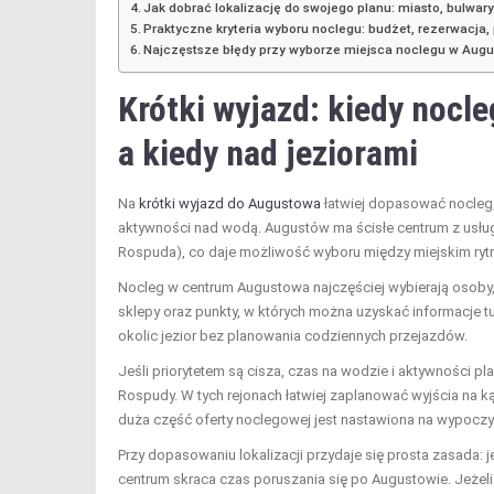
Jak dobrać lokalizację do swojego planu: miasto, bulwary 
Praktyczne kryteria wyboru noclegu: budżet, rezerwacja,
Najczęstsze błędy przy wyborze miejsca noclegu w Aug
Krótki wyjazd: kiedy nocl
a kiedy nad jeziorami
Na
krótki wyjazd do Augustowa
łatwiej dopasować nocleg,
aktywności nad wodą. Augustów ma ścisłe centrum z usługam
Rospuda), co daje możliwość wyboru między miejskim ry
Nocleg w centrum Augustowa najczęściej wybierają osoby, 
sklepy oraz punkty, w których można uzyskać informacje t
okolic jezior bez planowania codziennych przejazdów.
Jeśli priorytetem są cisza, czas na wodzie i aktywności pl
Rospudy. W tych rejonach łatwiej zaplanować wyjścia na ką
duża część oferty noclegowej jest nastawiona na wypoczyn
Przy dopasowaniu lokalizacji przydaje się prosta zasada: je
centrum skraca czas poruszania się po Augustowie. Jeżeli 