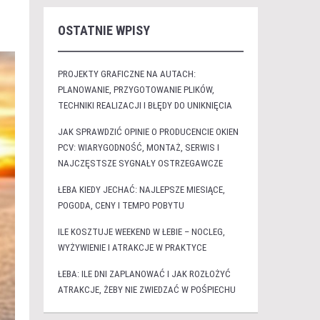
OSTATNIE WPISY
PROJEKTY GRAFICZNE NA AUTACH:
PLANOWANIE, PRZYGOTOWANIE PLIKÓW,
TECHNIKI REALIZACJI I BŁĘDY DO UNIKNIĘCIA
JAK SPRAWDZIĆ OPINIE O PRODUCENCIE OKIEN
PCV: WIARYGODNOŚĆ, MONTAŻ, SERWIS I
NAJCZĘSTSZE SYGNAŁY OSTRZEGAWCZE
ŁEBA KIEDY JECHAĆ: NAJLEPSZE MIESIĄCE,
POGODA, CENY I TEMPO POBYTU
ILE KOSZTUJE WEEKEND W ŁEBIE – NOCLEG,
WYŻYWIENIE I ATRAKCJE W PRAKTYCE
ŁEBA: ILE DNI ZAPLANOWAĆ I JAK ROZŁOŻYĆ
ATRAKCJE, ŻEBY NIE ZWIEDZAĆ W POŚPIECHU