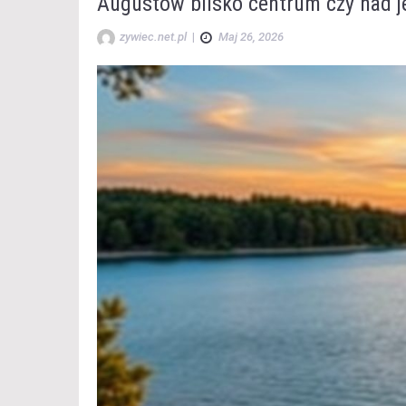
Augustów blisko centrum czy nad je
zywiec.net.pl
|
Maj 26, 2026