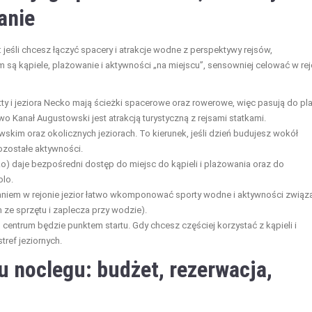
anie
jeśli chcesz łączyć spacery i atrakcje wodne z perspektywy rejsów,
m są kąpiele, plażowanie i aktywności „na miejscu”, sensowniej celować w re
ty i jeziora Necko mają ścieżki spacerowe oraz rowerowe, więc pasują do pl
 Kanał Augustowski jest atrakcją turystyczną z rejsami statkami.
skim oraz okolicznych jeziorach. To kierunek, jeśli dzień budujesz wokół
ozostałe aktywności.
ko) daje bezpośredni dostęp do miejsc do kąpieli i plażowania oraz do
olo.
iem w rejonie jezior łatwo wkomponować sporty wodne i aktywności związ
 ze sprzętu i zaplecza przy wodzie).
, centrum będzie punktem startu. Gdy chcesz częściej korzystać z kąpieli i
tref jeziornych.
u noclegu: budżet, rezerwacja,