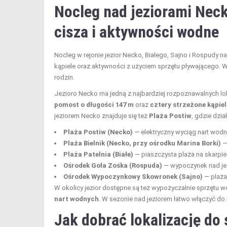
Nocleg nad jeziorami Neck
cisza i aktywności wodne
Nocleg w rejonie jezior Necko, Białego, Sajno i Rospudy na
kąpiele oraz aktywności z użyciem sprzętu pływającego. W 
rodzin.
Jezioro Necko ma jedną z najbardziej rozpoznawalnych lok
pomost o długości 147 m
oraz
cztery strzeżone kąpiel
jeziorem Necko znajduje się też
Plaża Postiw
, gdzie dzia
Plaża Postiw (Necko)
— elektryczny wyciąg nart wodn
Plaża Bielnik (Necko, przy ośrodku Marina Borki)
— 
Plaża Patelnia (Białe)
— piaszczysta plaża na skarpie
Ośrodek Goła Zośka (Rospuda)
— wypoczynek nad jez
Ośrodek Wypoczynkowy Skowronek (Sajno)
— plaża,
W okolicy jezior dostępne są też wypożyczalnie sprzętu 
nart wodnych
. W sezonie nad jeziorem łatwo włączyć do
Jak dobrać lokalizację do 