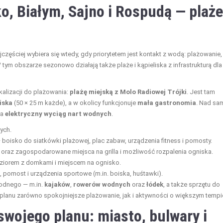
o, Białym, Sajno i Rospudą — plaże
jczęściej wybiera się wtedy, gdy priorytetem jest kontakt z wodą: plażowanie,
tym obszarze sezonowo działają także plaże i kąpieliska z infrastrukturą dla
alizacji do plażowania:
plażę miejską z Molo Radiowej Trójki
. Jest tam
iska
(50 × 25 m każde), a w okolicy funkcjonuje
mała gastronomia
. Nad s
ła
elektryczny wyciąg nart wodnych
.
ych.
boisko do siatkówki plażowej, plac zabaw, urządzenia fitness i pomosty.
 oraz zagospodarowane miejsca na grilla i możliwość rozpalenia ogniska.
iorem z domkami i miejscem na ognisko.
 pomost i urządzenia sportowe (m.in. boiska, huśtawki).
wodnego — m.in.
kajaków
,
rowerów wodnych
oraz
łódek
, a także sprzętu do
 planu zarówno spokojniejsze plażowanie, jak i aktywności o większym tempi
swojego planu: miasto, bulwary i