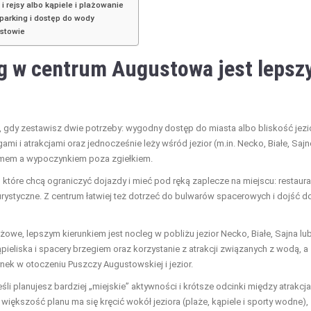
i rejsy albo kąpiele i plażowanie
 parking i dostęp do wody
ustowie
eg w centrum
Augustowa
jest lepszy
 gdy zestawisz dwie potrzeby: wygodny dostęp do miasta albo bliskość jezio
i i atrakcjami oraz jednocześnie leży wśród jezior (m.in. Necko, Białe, Sajn
tmem a wypoczynkiem poza zgiełkiem.
które chcą ograniczyć dojazdy i mieć pod ręką zaplecze na miejscu: restaura
urystyczne. Z centrum łatwiej też dotrzeć do bulwarów spacerowych i dojść d
ażowe, lepszym kierunkiem jest nocleg w pobliżu jezior Necko, Białe, Sajna lu
pieliska i spacery brzegiem oraz korzystanie z atrakcji związanych z wodą, a
ek w otoczeniu Puszczy Augustowskiej i jezior.
śli planujesz bardziej „miejskie” aktywności i krótsze odcinki między atrakcja
większość planu ma się kręcić wokół jeziora (plaże, kąpiele i sporty wodne),