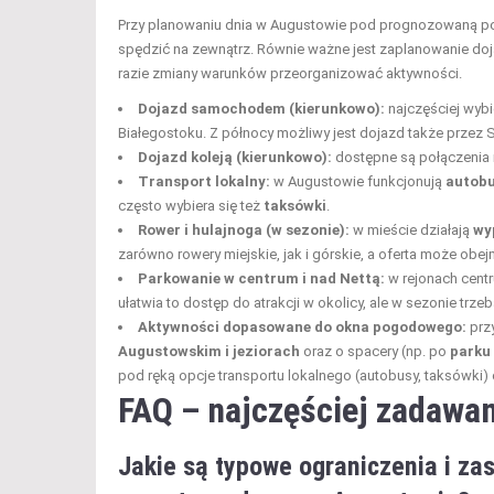
Przy planowaniu dnia w Augustowie pod prognozowaną pogo
spędzić na zewnątrz. Równie ważne jest zaplanowanie doj
razie zmiany warunków przeorganizować aktywności.
Dojazd samochodem (kierunkowo):
najczęściej wybi
Białegostoku. Z północy możliwy jest dojazd także przez 
Dojazd koleją (kierunkowo):
dostępne są połączenia 
Transport lokalny:
w Augustowie funkcjonują
autob
często wybiera się też
taksówki
.
Rower i hulajnoga (w sezonie):
w mieście działają
wy
zarówno rowery miejskie, jak i górskie, a oferta może obejm
Parkowanie w centrum i nad Nettą:
w rejonach centr
ułatwia to dostęp do atrakcji w okolicy, ale w sezonie trzeb
Aktywności dopasowane do okna pogodowego:
przy
Augustowskim i jeziorach
oraz o spacery (np. po
parku
pod ręką opcje transportu lokalnego (autobusy, taksówki)
FAQ – najczęściej zadawan
Jakie są typowe ograniczenia i za