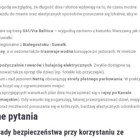
dę uwzględnij, że długość dnia i słońce wpływają na to, ile czasu można
azdu do miasta oraz elastycznych sposobów poruszania się lokalnie, aby w
era się trasę
S61/Via Baltica
— wygodną zarówno z kierunku Warszawy, jak i
Suwałki.
regionalne z
Białegostoku
i
Suwałk
.
usy
, a w sezonie także
tramwaje wodne
kursujące po jeziorach. W mieście
pożyczalnie rowerów i hulajnóg elektrycznych
. Zwykle dostępne są
ować także sprzęt dla dzieci (np. foteliki lub przyczepki).
um i nad jeziorem
Nettą
obowiązują
strefy płatnego parkowania
. W prakt
a liczyć się z ograniczeniami miejsc.
 sprzyjających warunkach plan dnia może opierać się o
rejsy po Kanale
 miejskim
). Gdy warunki się pogarszają, łatwiej przeorganizować dzień, mają
 oraz możliwość poruszania się w krótszych, bardziej elastycznych odcinkach
e pytania
sady bezpieczeństwa przy korzystaniu ze