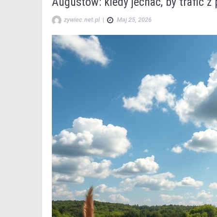
Augustów: kiedy jechać, by trafić 
zywiec.net.pl
|
Maj 25, 2026