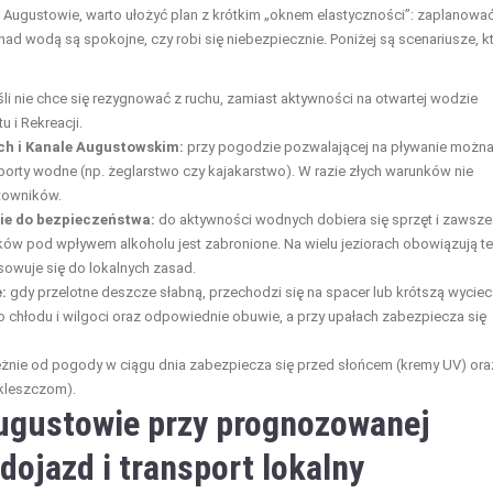
w Augustowie, warto ułożyć plan z krótkim „oknem elastyczności”: zaplanowa
ad wodą są spokojne, czy robi się niebezpiecznie. Poniżej są scenariusze, k
śli nie chce się rezygnować z ruchu, zamiast aktywności na otwartej wodzie
 i Rekreacji.
ach i Kanale Augustowskim:
przy pogodzie pozwalającej na pływanie możn
porty wodne (np. żeglarstwo czy kajakarstwo). W razie złych warunków nie
atowników.
ie do bezpieczeństwa:
do aktywności wodnych dobiera się sprzęt i zawsze
ków pod wpływem alkoholu jest zabronione. Na wielu jeziorach obowiązują t
sowuje się do lokalnych zasad.
:
gdy przelotne deszcze słabną, przechodzi się na spacer lub krótszą wycie
o chłodu i wilgoci oraz odpowiednie obuwie, a przy upałach zabezpiecza się
eżnie od pogody w ciągu dnia zabezpiecza się przed słońcem (kremy UV) ora
 kleszczom).
ugustowie przy prognozowanej
dojazd i transport lokalny