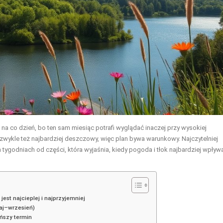
a co dzień, bo ten sam miesiąc potrafi wyglądać inaczej przy wysokiej
t zwykle też najbardziej deszczowy, więc plan bywa warunkowy. Najczytelniej
h tygodniach od części, która wyjaśnia, kiedy pogoda i tłok najbardziej wpływ
est najcieplej i najprzyjemniej
aj–wrzesień)
ańszy termin