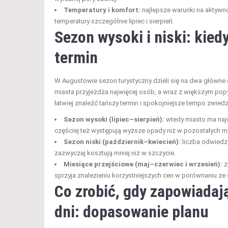
Temperatury i komfort:
najlepsze warunki na aktywn
temperatury szczególnie lipiec i sierpień.
Sezon wysoki i niski: kiedy
termin
W Augustowie sezon turystyczny dzieli się na dwa główne o
miasta przyjeżdża najwięcej osób, a wraz z większym popy
łatwiej znaleźć tańszy termin i spokojniejsze tempo zwiedz
Sezon wysoki (lipiec–sierpień):
wtedy miasto ma najw
częściej też występują wyższe opady niż w pozostałych m
Sezon niski (październik–kwiecień):
liczba odwiedza
zazwyczaj kosztują mniej niż w szczycie.
Miesiące przejściowe (maj–czerwiec i wrzesień):
z
sprzyja znalezieniu korzystniejszych cen w porównaniu ze
Co zrobić, gdy zapowiadają
dni: dopasowanie planu