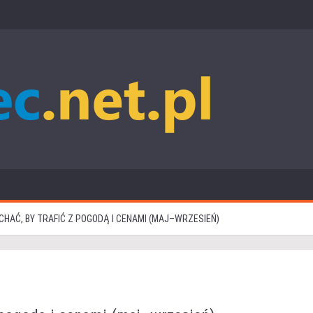
CHAĆ, BY TRAFIĆ Z POGODĄ I CENAMI (MAJ–WRZESIEŃ)