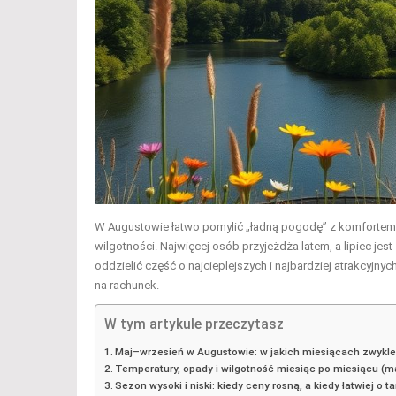
W Augustowie łatwo pomylić „ładną pogodę” z komfortem n
wilgotności. Najwięcej osób przyjeżdża latem, a lipiec jes
oddzielić część o najcieplejszych i najbardziej atrakcyjnyc
na rachunek.
W tym artykule przeczytasz
Maj–wrzesień w Augustowie: w jakich miesiącach zwykle j
Temperatury, opady i wilgotność miesiąc po miesiącu (m
Sezon wysoki i niski: kiedy ceny rosną, a kiedy łatwiej o t