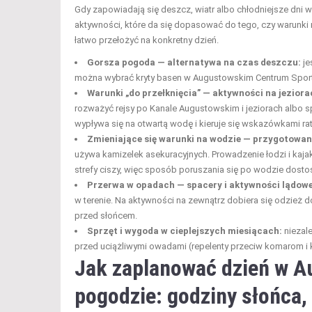
Gdy zapowiadają się deszcz, wiatr albo chłodniejsze dni 
aktywności, które da się dopasować do tego, czy warunki n
łatwo przełożyć na konkretny dzień.
Gorsza pogoda — alternatywa na czas deszczu:
je
można wybrać kryty basen w Augustowskim Centrum Sportu
Warunki „do przełknięcia” — aktywności na jezior
rozważyć rejsy po Kanale Augustowskim i jeziorach albo s
wypływa się na otwartą wodę i kieruje się wskazówkami r
Zmieniające się warunki na wodzie — przygotowan
używa kamizelek asekuracyjnych. Prowadzenie łodzi i kaja
strefy ciszy, więc sposób poruszania się po wodzie dosto
Przerwa w opadach — spacery i aktywności lądowe
w terenie. Na aktywności na zewnątrz dobiera się odzież d
przed słońcem.
Sprzęt i wygoda w cieplejszych miesiącach:
niezal
przed uciążliwymi owadami (repelenty przeciw komarom i
Jak zaplanować dzień w A
pogodzie: godziny słońca, 