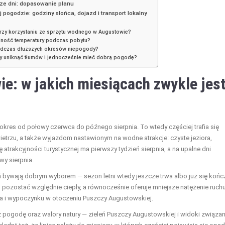
sze dni: dopasowanie planu
ogodzie: godziny słońca, dojazd i transport lokalny
przy korzystaniu ze sprzętu wodnego w Augustowie?
lność temperatury podczas pobytu?
podczas dłuższych okresów niepogody?
by uniknąć tłumów i jednocześnie mieć dobrą pogodę?
: w jakich miesiącach zwykle jes
kres od połowy czerwca do późnego sierpnia. To wtedy częściej trafia się
trzu, a także wyjazdom nastawionym na wodne atrakcje: czyste jeziora,
atrakcyjności turystycznej ma pierwszy tydzień sierpnia, a na upalne dni
wy sierpnia.
eń bywają dobrym wyborem — sezon letni wtedy jeszcze trwa albo już się końc
fi pozostać względnie ciepły, a równocześnie oferuje mniejsze natężenie ruchu
a i wypoczynku w otoczeniu Puszczy Augustowskiej.
z pogodę oraz walory natury — zieleń Puszczy Augustowskiej i widoki związa