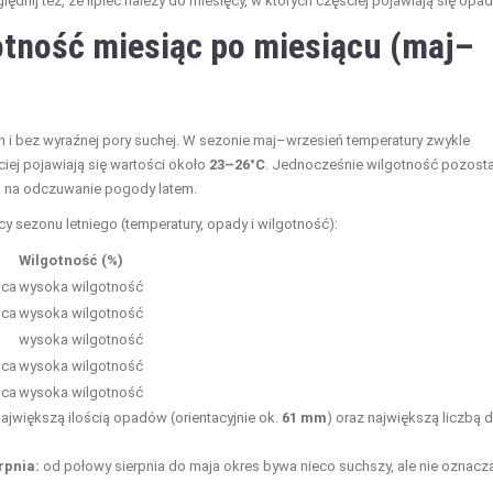
ędnij też, że lipiec należy do miesięcy, w których częściej pojawiają się opad
otność miesiąc po miesiącu (maj–
m i bez wyraźnej pory suchej. W sezonie maj–wrzesień temperatury zwykle
ęściej pojawiają się wartości około
23–26°C
. Jednocześnie wilgotność pozosta
a na odczuwanie pogody latem.
cy sezonu letniego (temperatury, opady i wilgotność):
Wilgotność (%)
ąca
wysoka wilgotność
ąca
wysoka wilgotność
wysoka wilgotność
ąca
wysoka wilgotność
ąca
wysoka wilgotność
największą ilością opadów (orientacyjnie ok.
61 mm
) oraz największą liczbą d
rpnia:
od połowy sierpnia do maja okres bywa nieco suchszy, ale nie oznacza