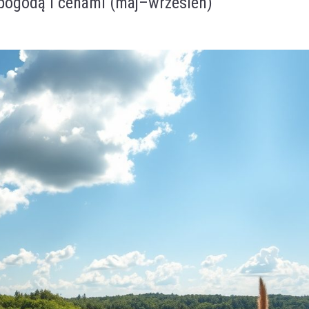
z pogodą i cenami (maj–wrzesień)