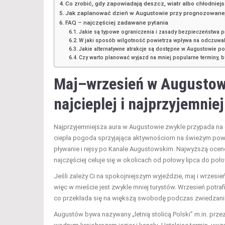
Co zrobić, gdy zapowiadają deszcz, wiatr albo chłodniej
Jak zaplanować dzień w Augustowie przy prognozowanej p
FAQ – najczęściej zadawane pytania
Jakie są typowe ograniczenia i zasady bezpieczeństwa 
W jaki sposób wilgotność powietrza wpływa na odczuwa
Jakie alternatywne atrakcje są dostępne w Augustowie 
Czy warto planować wyjazd na mniej popularne terminy, 
Maj–wrzesień w Augustowie
najcieplej i najprzyjemniej
Najprzyjemniejsza aura w Augustowie zwykle przypada na o
ciepła pogoda sprzyjająca aktywnościom na świeżym powie
pływanie i rejsy po Kanale Augustowskim. Najwyższą ocenę 
najczęściej celuje się w okolicach od połowy lipca do poło
Jeśli zależy Ci na spokojniejszym wyjeździe, maj i wrzesi
więc w mieście jest zwykle mniej turystów. Wrzesień potra
co przekłada się na większą swobodę podczas zwiedzani
Augustów bywa nazywany „letnią stolicą Polski” m.in. prze