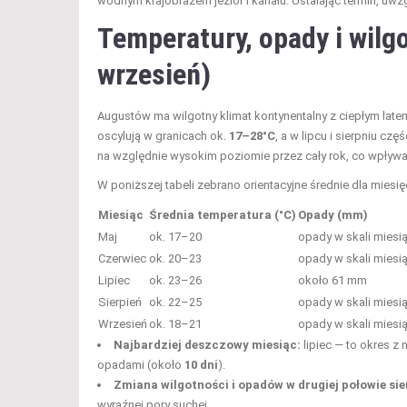
wodnym krajobrazem jezior i kanału. Ustalając termin, uwzgl
Temperatury, opady i wilg
wrzesień)
Augustów ma wilgotny klimat kontynentalny z ciepłym late
oscylują w granicach ok.
17–28°C
, a w lipcu i sierpniu cz
na względnie wysokim poziomie przez cały rok, co wpływ
W poniższej tabeli zebrano orientacyjne średnie dla miesię
Miesiąc
Średnia temperatura (°C)
Opady (mm)
Maj
ok. 17–20
opady w skali miesi
Czerwiec
ok. 20–23
opady w skali miesi
Lipiec
ok. 23–26
około 61 mm
Sierpień
ok. 22–25
opady w skali miesi
Wrzesień
ok. 18–21
opady w skali miesi
Najbardziej deszczowy miesiąc:
lipiec — to okres z 
opadami (około
10 dni
).
Zmiana wilgotności i opadów w drugiej połowie sie
wyraźnej pory suchej.