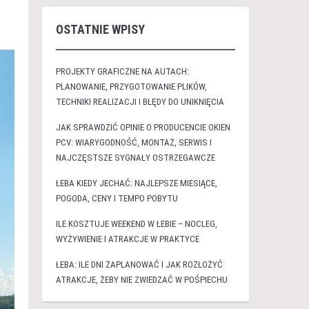
OSTATNIE WPISY
PROJEKTY GRAFICZNE NA AUTACH:
PLANOWANIE, PRZYGOTOWANIE PLIKÓW,
TECHNIKI REALIZACJI I BŁĘDY DO UNIKNIĘCIA
JAK SPRAWDZIĆ OPINIE O PRODUCENCIE OKIEN
PCV: WIARYGODNOŚĆ, MONTAŻ, SERWIS I
NAJCZĘSTSZE SYGNAŁY OSTRZEGAWCZE
ŁEBA KIEDY JECHAĆ: NAJLEPSZE MIESIĄCE,
POGODA, CENY I TEMPO POBYTU
ILE KOSZTUJE WEEKEND W ŁEBIE – NOCLEG,
WYŻYWIENIE I ATRAKCJE W PRAKTYCE
ŁEBA: ILE DNI ZAPLANOWAĆ I JAK ROZŁOŻYĆ
ATRAKCJE, ŻEBY NIE ZWIEDZAĆ W POŚPIECHU