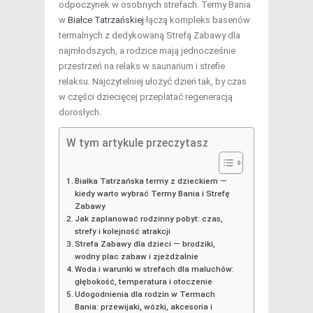
odpoczynek w osobnych strefach. Termy Bania
w
Białce Tatrzańskiej
łączą kompleks basenów
termalnych z dedykowaną Strefą Zabawy dla
najmłodszych, a rodzice mają jednocześnie
przestrzeń na relaks w saunarium i strefie
relaksu. Najczytelniej ułożyć dzień tak, by czas
w części dziecięcej przeplatać regeneracją
dorosłych.
W tym artykule przeczytasz
Białka Tatrzańska termy z dzieckiem —
kiedy warto wybrać Termy Bania i Strefę
Zabawy
Jak zaplanować rodzinny pobyt: czas,
strefy i kolejność atrakcji
Strefa Zabawy dla dzieci — brodziki,
wodny plac zabaw i zjeżdżalnie
Woda i warunki w strefach dla maluchów:
głębokość, temperatura i otoczenie
Udogodnienia dla rodzin w Termach
Bania: przewijaki, wózki, akcesoria i