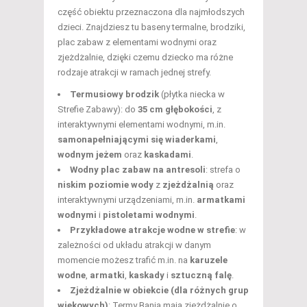
część obiektu przeznaczona dla najmłodszych
dzieci. Znajdziesz tu baseny termalne, brodziki,
plac zabaw z elementami wodnymi oraz
zjeżdżalnie, dzięki czemu dziecko ma różne
rodzaje atrakcji w ramach jednej strefy.
Termusiowy brodzik
(płytka niecka w
Strefie Zabawy): do
35 cm głębokości
, z
interaktywnymi elementami wodnymi, m.in.
samonapełniającymi się wiaderkami
,
wodnym jeżem
oraz
kaskadami
.
Wodny plac zabaw na antresoli
: strefa o
niskim poziomie wody
z
zjeżdżalnią
oraz
interaktywnymi urządzeniami, m.in.
armatkami
wodnymi
i
pistoletami wodnymi
.
Przykładowe atrakcje wodne w strefie
: w
zależności od układu atrakcji w danym
momencie możesz trafić m.in. na
karuzele
wodne
,
armatki
,
kaskady
i
sztuczną falę
.
Zjeżdżalnie w obiekcie (dla różnych grup
wiekowych)
: Termy Bania mają zjeżdżalnie o