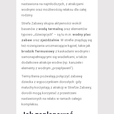
nastawiona na najmłodszych, z atrakcjami
wodnymi oraz możliwością relaksu dla całej
rodziny.
Strefa Zabawy skupia aktywności wokół
basenów z
wodą termalną
oraz elementów
typowo „dziecięcych” – są tu m.in.
wodny plac
zabaw
oraz
zjeżdżalnie
. W strefie znajdują się
też rozwiązania urozmaicające kąpiel, takie jak
brodzik Termusiowy
z kaskadami wodnymi i
samonapełniającymi się wiaderkami, a także
dodatkowe atrakcje wodne (np. karuzele i
elementy z wodnym „przepływem”).
Termy Bania pozwalają połączyć zabawę
dziecka z wypoczynkiem dorosłych: gdy
maluchy korzystają z atrakcji w Strefze Zabawy,
dorośli mogą korzystać z przestrzeni
nastawionych na relaks w ramach całego
kompleksu.