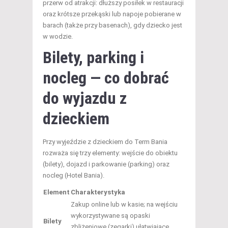
przerw od atrakcji: dłuższy posiłek w restauracji
oraz krótsze przekąski lub napoje pobierane w
barach (także przy basenach), gdy dziecko jest
w wodzie.
Bilety, parking i
nocleg — co dobrać
do wyjazdu z
dzieckiem
Przy wyjeździe z dzieckiem do Term Bania
rozważa się trzy elementy: wejście do obiektu
(bilety), dojazd i parkowanie (parking) oraz
nocleg (Hotel Bania).
Element
Charakterystyka
Zakup online lub w kasie; na wejściu
wykorzystywane są opaski
Bilety
zbliżeniowe (zegarki) ułatwiające