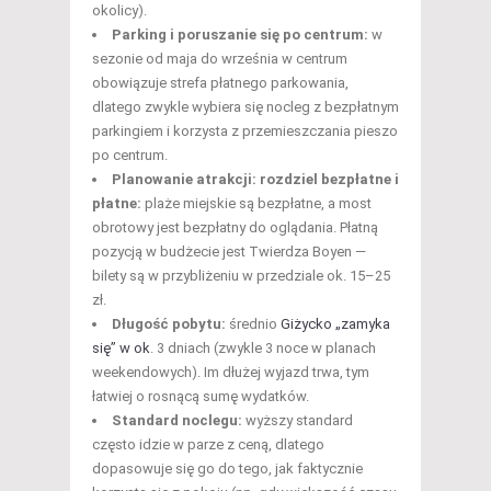
okolicy).
Parking i poruszanie się po centrum:
w
sezonie od maja do września w centrum
obowiązuje strefa płatnego parkowania,
dlatego zwykle wybiera się nocleg z bezpłatnym
parkingiem i korzysta z przemieszczania pieszo
po centrum.
Planowanie atrakcji: rozdziel bezpłatne i
płatne:
plaże miejskie są bezpłatne, a most
obrotowy jest bezpłatny do oglądania. Płatną
pozycją w budżecie jest Twierdza Boyen —
bilety są w przybliżeniu w przedziale ok. 15–25
zł.
Długość pobytu:
średnio
Giżycko „zamyka
się” w ok
. 3 dniach (zwykle 3 noce w planach
weekendowych). Im dłużej wyjazd trwa, tym
łatwiej o rosnącą sumę wydatków.
Standard noclegu:
wyższy standard
często idzie w parze z ceną, dlatego
dopasowuje się go do tego, jak faktycznie