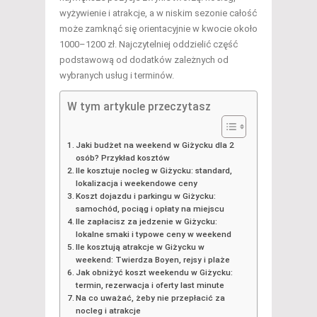
wyżywienie i atrakcje, a w niskim sezonie całość
może zamknąć się orientacyjnie w kwocie około
1000–1200 zł. Najczytelniej oddzielić część
podstawową od dodatków zależnych od
wybranych usług i terminów.
W tym artykule przeczytasz
Jaki budżet na weekend w Giżycku dla 2
osób? Przykład kosztów
Ile kosztuje nocleg w Giżycku: standard,
lokalizacja i weekendowe ceny
Koszt dojazdu i parkingu w Giżycku:
samochód, pociąg i opłaty na miejscu
Ile zapłacisz za jedzenie w Giżycku:
lokalne smaki i typowe ceny w weekend
Ile kosztują atrakcje w Giżycku w
weekend: Twierdza Boyen, rejsy i plaże
Jak obniżyć koszt weekendu w Giżycku:
termin, rezerwacja i oferty last minute
Na co uważać, żeby nie przepłacić za
nocleg i atrakcje