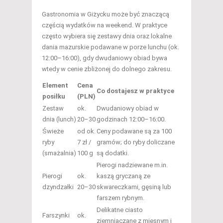
Gastronomia w Giżycku może być znaczącą
częścią wydatków na weekend. W praktyce
często wybiera się zestawy dnia oraz lokalne
dania mazurskie podawane w porze lunchu (ok.
12:00–16:00), gdy dwudaniowy obiad bywa
wtedy w cenie zbliżonej do dolnego zakresu.
Element
Cena
Co dostajesz w praktyce
posiłku
(PLN)
Zestaw
ok.
Dwudaniowy obiad w
dnia (lunch)
20–30
godzinach 12:00–16:00.
Świeże
od ok.
Ceny podawane są za 100
ryby
7 zł /
gramów; do ryby doliczane
(smażalnia)
100 g
są dodatki.
Pierogi nadziewane m.in.
Pierogi
ok.
kaszą gryczaną ze
dzyndzałki
20–30
skwareczkami, gęsiną lub
farszem rybnym.
Delikatne ciasto
Farszynki
ok.
ziemniaczane z mięsnym i