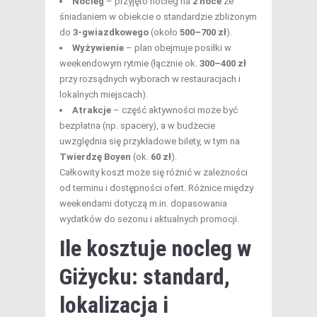
Nocleg
– przyjęto nocleg na
2 noce
ze
śniadaniem w obiekcie o standardzie zbliżonym
do
3-gwiazdkowego
(około
500–700 zł
).
Wyżywienie
– plan obejmuje posiłki w
weekendowym rytmie (łącznie ok.
300–400 zł
przy rozsądnych wyborach w restauracjach i
lokalnych miejscach).
Atrakcje
– część aktywności może być
bezpłatna (np. spacery), a w budżecie
uwzględnia się przykładowe bilety, w tym na
Twierdzę Boyen
(ok.
60 zł
).
Całkowity koszt może się różnić w zależności
od terminu i dostępności ofert. Różnice między
weekendami dotyczą m.in. dopasowania
wydatków do sezonu i aktualnych promocji.
Ile kosztuje nocleg w
Giżycku: standard,
lokalizacja i