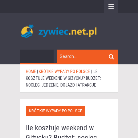
HOME
|
KRÓTKIE WYPADY PO POLSCE
|
ILE
KOSZTUJE WEEKEND W GIŻYCKU? BUDŻET:
NOCLEG, JEDZENIE, DOJAZD I ATRAKCJE
KRÓTKIE WYPADY PO POLSCE
Ile kosztuje weekend w
Giżycku? Budżet: nocleg,