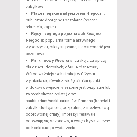
zabytków.
Plaże miejskie nad jeziorem Niegocin:
publicznie dostępne i bezpłatne (spacer,
rekreacja, kąpiel).
Rejsy i żegluga po jeziorach Kisajno i
Niegocin:
popularna forma aktywnego
wypoczynku; bilety są płatne, a dostępność jest
sezonowa.
Park linowy Wiewióra:
atrakcja za opłatą
dla dzieci i dorosłych; oferuje różne trasy.
Wśród ważniejszych atrakcji w Giżycku
wymienia się również wieżę ciśnień (punkt
widokowy; wejście w sezonie jest bezpłatne lub
za symboliczną opłatę) oraz
sanktuarium/sanktuarium św. Brunona (kościół i
zabytki dostępne są bezpłatnie, z możliwością
dobrowolnej ofiary). Imprezy i festiwale
odbywają się sezonowo, a wstęp bywa zależny
od konkretnego wydarzenia.