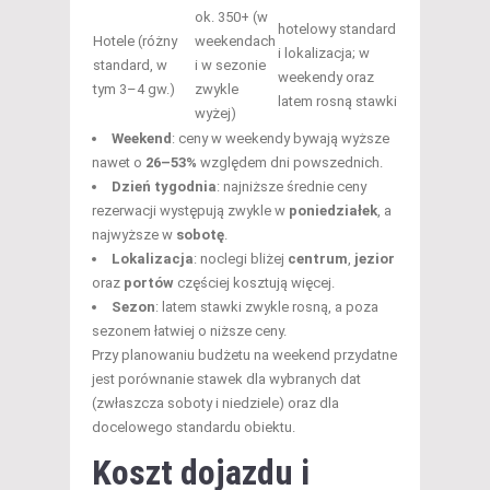
ok. 350+ (w
hotelowy standard
Hotele (różny
weekendach
i lokalizacja; w
standard, w
i w sezonie
weekendy oraz
tym 3–4 gw.)
zwykle
latem rosną stawki
wyżej)
Weekend
: ceny w weekendy bywają wyższe
nawet o
26–53%
względem dni powszednich.
Dzień tygodnia
: najniższe średnie ceny
rezerwacji występują zwykle w
poniedziałek
, a
najwyższe w
sobotę
.
Lokalizacja
: noclegi bliżej
centrum
,
jezior
oraz
portów
częściej kosztują więcej.
Sezon
: latem stawki zwykle rosną, a poza
sezonem łatwiej o niższe ceny.
Przy planowaniu budżetu na weekend przydatne
jest porównanie stawek dla wybranych dat
(zwłaszcza soboty i niedziele) oraz dla
docelowego standardu obiektu.
Koszt dojazdu i