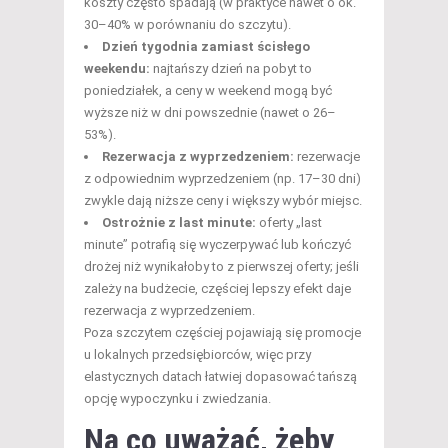
koszty często spadają (w praktyce nawet o ok.
30–40% w porównaniu do szczytu).
Dzień tygodnia zamiast ścisłego
weekendu:
najtańszy dzień na pobyt to
poniedziałek, a ceny w weekend mogą być
wyższe niż w dni powszednie (nawet o 26–
53%).
Rezerwacja z wyprzedzeniem:
rezerwacje
z odpowiednim wyprzedzeniem (np. 17–30 dni)
zwykle dają niższe ceny i większy wybór miejsc.
Ostrożnie z last minute:
oferty „last
minute” potrafią się wyczerpywać lub kończyć
drożej niż wynikałoby to z pierwszej oferty; jeśli
zależy na budżecie, częściej lepszy efekt daje
rezerwacja z wyprzedzeniem.
Poza szczytem częściej pojawiają się promocje
u lokalnych przedsiębiorców, więc przy
elastycznych datach łatwiej dopasować tańszą
opcję wypoczynku i zwiedzania.
Na co uważać, żeby