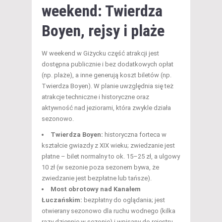
weekend: Twierdza
Boyen, rejsy i plaże
W weekend w Giżycku część atrakcji jest
dostępna publicznie i bez dodatkowych opłat
(np. plaże), a inne generują koszt biletów (np.
Twierdza Boyen). W planie uwzględnia się też
atrakcje techniczne i historyczne oraz
aktywność nad jeziorami, która zwykle działa
sezonowo.
Twierdza Boyen:
historyczna forteca w
kształcie gwiazdy z XIX wieku; zwiedzanie jest
płatne – bilet normalny to ok. 15–25 zł, a ulgowy
10 zł (w sezonie poza sezonem bywa, że
zwiedzanie jest bezpłatne lub tańsze).
Most obrotowy nad Kanałem
Łuczańskim:
bezpłatny do oglądania; jest
otwierany sezonowo dla ruchu wodnego (kilka
razy dziennie w sezonie) i wpisany do rejestru