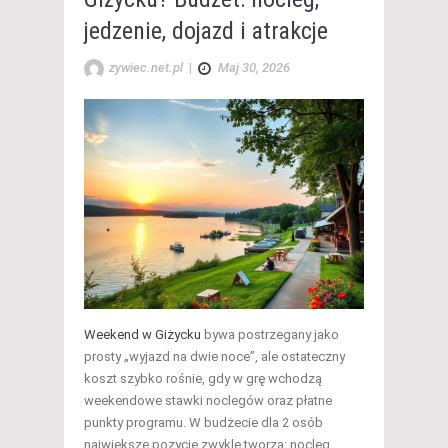
jedzenie, dojazd i atrakcje
zywiec.net.pl
|
Maj 30, 2026
Weekend w Giżycku
bywa postrzegany jako
prosty „wyjazd na dwie noce”, ale ostateczny
koszt szybko rośnie, gdy w grę wchodzą
weekendowe stawki noclegów oraz płatne
punkty programu. W budżecie dla 2 osób
największe pozycje zwykle tworzą: nocleg,