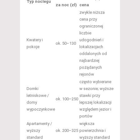
Typ noclegu
za noc (zł)
cena
zwykle niższa
cena przy
ograniczonej
liczbie
Kwatery i
udogodnień i
ok. 50–130
pokoje
lokalizacjach
oddalonych od
najbardziej
pożądanych
rejonów
często wybierane
Domki
w sezonie; wyższe
letniskowe /
stawki przy
ok. 100–250
domy
lepszej lokalizacji
wypoczynkowe
względem jezior i
portów
Apartamenty /
większa
wyższy
ok. 200–325
powierzchnia i
standard
wyższy standard