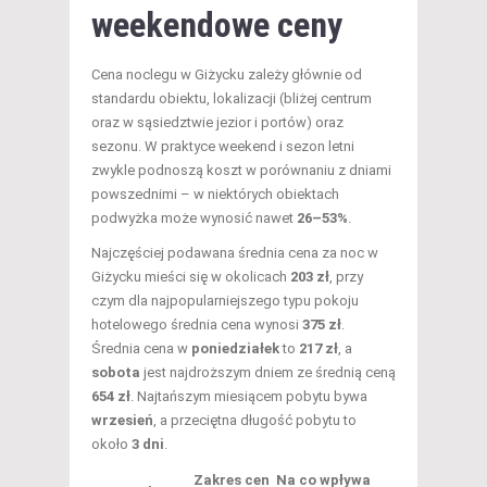
weekendowe ceny
Cena noclegu w Giżycku zależy głównie od
standardu obiektu, lokalizacji (bliżej centrum
oraz w sąsiedztwie jezior i portów) oraz
sezonu. W praktyce weekend i sezon letni
zwykle podnoszą koszt w porównaniu z dniami
powszednimi – w niektórych obiektach
podwyżka może wynosić nawet
26–53%
.
Najczęściej podawana średnia cena za noc w
Giżycku mieści się w okolicach
203 zł
, przy
czym dla najpopularniejszego typu pokoju
hotelowego średnia cena wynosi
375 zł
.
Średnia cena w
poniedziałek
to
217 zł
, a
sobota
jest najdroższym dniem ze średnią ceną
654 zł
. Najtańszym miesiącem pobytu bywa
wrzesień
, a przeciętna długość pobytu to
około
3 dni
.
Zakres cen
Na co wpływa