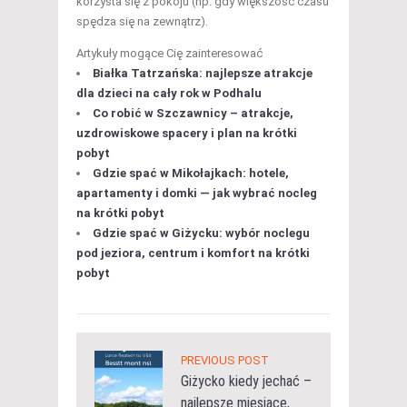
korzysta się z pokoju (np. gdy większość czasu
spędza się na zewnątrz).
Artykuły mogące Cię zainteresować
Białka Tatrzańska: najlepsze atrakcje
dla dzieci na cały rok w Podhalu
Co robić w Szczawnicy – atrakcje,
uzdrowiskowe spacery i plan na krótki
pobyt
Gdzie spać w Mikołajkach: hotele,
apartamenty i domki — jak wybrać nocleg
na krótki pobyt
Gdzie spać w Giżycku: wybór noclegu
pod jeziora, centrum i komfort na krótki
pobyt
PREVIOUS POST
Giżycko kiedy jechać –
najlepsze miesiące,