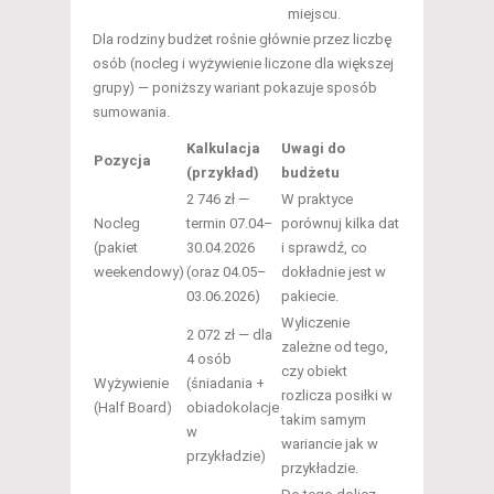
miejscu.
Dla rodziny budżet rośnie głównie przez liczbę
osób (nocleg i wyżywienie liczone dla większej
grupy) — poniższy wariant pokazuje sposób
sumowania.
Kalkulacja
Uwagi do
Pozycja
(przykład)
budżetu
2 746 zł —
W praktyce
Nocleg
termin 07.04–
porównuj kilka dat
(pakiet
30.04.2026
i sprawdź, co
weekendowy)
(oraz 04.05–
dokładnie jest w
03.06.2026)
pakiecie.
Wyliczenie
2 072 zł — dla
zależne od tego,
4 osób
czy obiekt
Wyżywienie
(śniadania +
rozlicza posiłki w
(Half Board)
obiadokolacje
takim samym
w
wariancie jak w
przykładzie)
przykładzie.