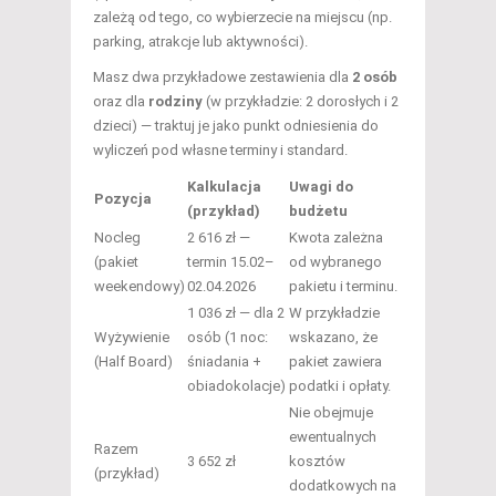
zależą od tego, co wybierzecie na miejscu (np.
parking, atrakcje lub aktywności).
Masz dwa przykładowe zestawienia dla
2 osób
oraz dla
rodziny
(w przykładzie: 2 dorosłych i 2
dzieci) — traktuj je jako punkt odniesienia do
wyliczeń pod własne terminy i standard.
Kalkulacja
Uwagi do
Pozycja
(przykład)
budżetu
Nocleg
2 616 zł —
Kwota zależna
(pakiet
termin 15.02–
od wybranego
weekendowy)
02.04.2026
pakietu i terminu.
1 036 zł — dla 2
W przykładzie
Wyżywienie
osób (1 noc:
wskazano, że
(Half Board)
śniadania +
pakiet zawiera
obiadokolacje)
podatki i opłaty.
Nie obejmuje
ewentualnych
Razem
3 652 zł
kosztów
(przykład)
dodatkowych na