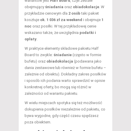
wariantów jest
Half Board
, czyli zestaw
obejmujący
śniadania
oraz
obiadokolacje
. W
przykładzie cenowym dla
2 osób
taki pakiet
kosztuje
ok. 1 036 zł za weekend
i obejmuje
1
noc
oraz posiłki. W tej przykładowej cenie
wskazano także, że uwzględnia
podatki i
opłaty
.
W praktyce elementy składowe pakietu Half
Board to zwykle:
śniadanie
(często w formie
bufetu) oraz
obiadokolacja
(podawana jako
dania zestawowe lub również w formie bufetu –
zależnie od obiektu). Dokładny zakres posiłków
i sposób ich podania warto sprawdzić w opisie
konkretnej oferty, bo mogą się różnić w
zależności od wariantu pakietu.
W wielu miejscach spotyka się też możliwość
dokupienia posiłków niezależnie od pakietu, co
bywa wygodne, gdy część czasu spędzasz
poza obiektem.