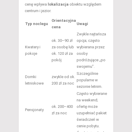
cenę wpływa
lokalizacja
obiektu względem
centrum i jezior.
Orientacyjna
Typ noclegu
Uwagi
cena
Zwykle najtańsza
ok. 30–90 zł
opcja; często
Kwatery i
za osobę lub
wybierana przez
pokoje
ok. 120 zł za
osoby
pokój
podróżujące „po
swojemu”.
Szczególnie
Domki
zwykle od ok.
popularne w
letniskowe
200 zł za noc
sezonie letnim.
Często wybierane
na weekend;
ok. 200–400
ofertę może
Pensjonaty
zł za noc
uzupełniać pakiet
świadczeń w
cenie pobytu.