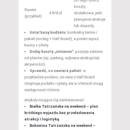
Do tego dolicz
koszty
Razem
4 818 zł
dodatkowe, jeśli
(przykład)
planujecie atrakcje
lub dojazdy.
Ustal bazę budżetu:
konkretny termin i
pakiet (nocleg + Half Board), a potem wpisz
kwoty z oferty.
Dodaj koszty „zmienne”:
pozycje zależne
od planów (np. parking, wybrane atrakcje lub
aktywności).
Sprawdź, co zawiera pakiet:
w
przykładzie podano, że cena z Half Board
obejmuje podatki i opłaty, ale w ofertach mogą
występować różnice.
Artykuły mogące Cię zainteresować
Białka Tatrzańska na weekend – plan
krótkiego wyjazdu bez przeładowania
atrakcji i logistyką
Bukowina Tatrzańska na weekend –