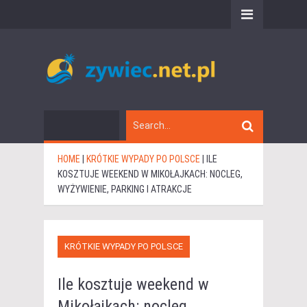
HOME
|
KRÓTKIE WYPADY PO POLSCE
|
ILE
KOSZTUJE WEEKEND W MIKOŁAJKACH: NOCLEG,
WYŻYWIENIE, PARKING I ATRAKCJE
KRÓTKIE WYPADY PO POLSCE
Ile kosztuje weekend w
Mikołajkach: nocleg,