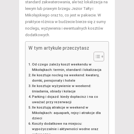
standard zakwaterowania, ale też lokalizacja na
lewym lub prawym brzegu Jezior Tałty i
Mikołajskiego oraz to, co jest w pakiecie. W
praktyce różnica w budżecie bierze się z sumy
noclegu, wyżywienia i ewentualnych kosztów
dodatkowych.
W tym artykule przeczytasz
Od czego zależy koszt weekendu w
Mikołajkach: termin, standard i lokalizacja
Ile kosztuje nocleg na weekend: kwatery,
domki, pensjonaty i hotele
Ile kosztuje wyżywienie w weekend:
śniadania, obiady i kolacje
Parking i dojazd: kiedy dopłacisz i na co
uważać przy rezerwacji
Ile kosztują atrakcje w weekend w
Mikołajkach: aquapark, rejsy i atrakcje dla
dzieci
Koszty dodatkowe na miejscu:
wypożyczalnie i aktywności wodne oraz