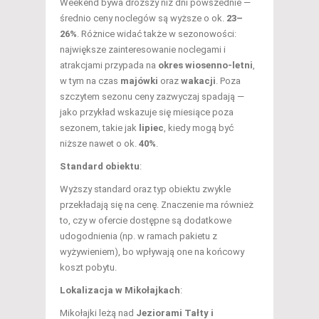
Weekend bywa droższy niż dni powszednie —
średnio ceny noclegów są wyższe o ok.
23–
26%
. Różnice widać także w sezonowości:
największe zainteresowanie noclegami i
atrakcjami przypada na
okres wiosenno-letni
,
w tym na czas
majówki
oraz
wakacji
. Poza
szczytem sezonu ceny zazwyczaj spadają —
jako przykład wskazuje się miesiące poza
sezonem, takie jak
lipiec
, kiedy mogą być
niższe nawet o ok.
40%
.
Standard obiektu
:
Wyższy standard oraz typ obiektu zwykle
przekładają się na cenę. Znaczenie ma również
to, czy w ofercie dostępne są dodatkowe
udogodnienia (np. w ramach pakietu z
wyżywieniem), bo wpływają one na końcowy
koszt pobytu.
Lokalizacja w Mikołajkach
:
Mikołajki leżą nad
Jeziorami Tałty i