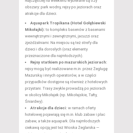
Najczęściej na weekend wybierane są trzy
obszary: park wodny, rejsy po jeziorach oraz
atrakcje dla dzieci.
Aquapark Tropikana (Hotel Gołębiewski
Mikołajki):
to kompleks basenów z basenami
wewnętrznymi i zewnętrznymi, jacuzzi oraz
zjeżdżalniami. Na miejscu są też strefy dla
dzieci i dla dorosłych (oraz elementy
przeznaczone dla najmłodszych).
Rejsy statkiem po mazurskich jeziorach:
rejsy mogą być realizowane m.in. przez Żeglugę
Mazurską i innych operatorów, a w części
przypadków dostępne są również z hotelowych
przystani. Trasy zwykle prowadzą po jeziorach
w okolicy Mikołajek (np. Mikołajskie, Tałty,
Śniardwy).
Atrakcje dla dzieci:
w ramach oferty
hotelowej pojawiają się m.in. klub zabaw i plac
zabaw, a także aquapark. Dla najmłodszych
ciekawą opcją jest też Wioska Żeglarska —