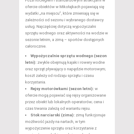
Poza noclegiem i standardowymi atrakcjami w
ofercie obiektów w Mikołajkach pojawiają się
wydatki „na miejscu”, które zmieniają się w
zależności od sezonu i wybranego dostawcy
usług. Najczęściej dotyczą wypożyczalni
sprzętu wodnego oraz aktywności na wodzie w
sezonie letnim, a zimą – sportów dostępnych
całorocznie.
Wypożyczalnie sprzętu wodnego (sezon
letni):
zwykle obejmują kajaki i rowery wodne
oraz sprzęt pływający o napędzie motorowym;
koszt zależy od rodzaju sprzętu i czasu
korzystania.
Rejsy motorówkami (sezon letni):
w
ofercie mogą pojawiać się rejsy organizowane
przez obiekt lub lokalnych operatorów; cena i
czas trwania zależą od wariantu rejsu.
Stok narciarski (zima):
zimą funkcjonuje
możliwość jazdy na nartach, w tym
wypożyczenie sprzętu oraz korzystanie z