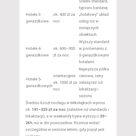
Średni standard;
typowo bardziej
Hotele 3-
ok. 400 zł za
„hotelowy” układ
gwiazdkowe
noc
usług niż w
mniejszych
obiektach.
Wyższy standard
Hotele 4-
ok. 600–900
w porównaniu z
gwiazdkowe
zł za noc
3-gwiazdkowymi
hotelami.
Najwyższa półka
orientacyjnie
cenowa; ceny
Hotele 5-
ok. 1000 zł za
zależą też od
gwiazdkowych
noc
lokalizacji i
sezonu.
Średnio koszt noclegu w Mikołajkach wynosi
ok.
191–323 zł za noc
(zależnie od standardu i
lokalizacji), a w weekendy bywa wyższy o
23–
26%
niż w dni powszednie. Różnice widać
szczególnie w sezonie letnim, gdy popyt jest