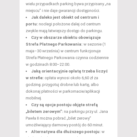
wielu przypadkach parking bywa przypisany „na
miejscu” i nie daje gwarancji dostępności.
Jak daleko jest obiekt od centrum i
portu:
noclegi położone dalej od centrum
zwykle mają łatwiejszy dostęp do parkingu.
Czy w obszarze obiektu obowiązuje
Strefa Płatnego Parkowania:
w sezonie (1
maja–30 września) w centrum funkcjonuje
Strefa Płatnego Parkowania czynna codziennie
w godzinach 8:00–22:00.
Jaką orientacyjnie opłatę trzeba liczyć
w strefie:
opłata wynosi około 6,60 zł za
godzinę; przygotuj drobne lub kartę, albo
dokonaj płatności w parkomacie/aplikacji
mobilnej.
Czy są opcje postoju objęte strefą
„biletem zerowym”:
na parkingu przy ul. Jana
Pawła II można pobrać „bilet zerowy”
umożliwiający darmowy postój do 60 minut.
Alternatywa dla dłuższego postoju:
w