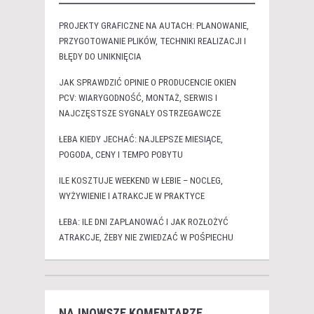
PROJEKTY GRAFICZNE NA AUTACH: PLANOWANIE,
PRZYGOTOWANIE PLIKÓW, TECHNIKI REALIZACJI I
BŁĘDY DO UNIKNIĘCIA
JAK SPRAWDZIĆ OPINIE O PRODUCENCIE OKIEN
PCV: WIARYGODNOŚĆ, MONTAŻ, SERWIS I
NAJCZĘSTSZE SYGNAŁY OSTRZEGAWCZE
ŁEBA KIEDY JECHAĆ: NAJLEPSZE MIESIĄCE,
POGODA, CENY I TEMPO POBYTU
ILE KOSZTUJE WEEKEND W ŁEBIE – NOCLEG,
WYŻYWIENIE I ATRAKCJE W PRAKTYCE
ŁEBA: ILE DNI ZAPLANOWAĆ I JAK ROZŁOŻYĆ
ATRAKCJE, ŻEBY NIE ZWIEDZAĆ W POŚPIECHU
NAJNOWSZE KOMENTARZE