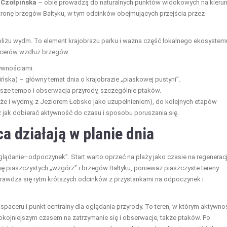
Czołpińska
– obie prowadzą do naturalnych punktów widokowych na kieru
onę brzegów Bałtyku, w tym odcinków obejmujących przejścia przez
liżu wydm. To element krajobrazu parku i ważna część lokalnego ekosystemu
acerów wzdłuż brzegów.
ywnościami.
ka) – główny temat dnia o krajobrazie „piaskowej pustyni”.
sze tempo i obserwacja przyrody, szczególnie ptaków.
laże i wydmy, z Jeziorem Łebsko jako uzupełnieniem), do kolejnych etapów
z jak dobierać aktywność do czasu i sposobu poruszania się.
ca działają w planie dnia
lądanie–odpoczynek”. Start warto oprzeć na plaży jako czasie na regenerac
ronę piaszczystych „wzgórz” i brzegów Bałtyku, ponieważ piaszczyste tereny
rawdza się rytm krótszych odcinków z przystankami na odpoczynek i
paceru i punkt centralny dla oglądania przyrody. To teren, w którym aktywno
pokojniejszym czasem na zatrzymanie się i obserwacje, także ptaków. Po