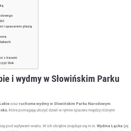
ską
rodowego
jść
mi i spacerem plażą
zenia
zlakach
ni z trasami
czyć tłok
bie
i wydmy w Słowińskim Parku
Łebie
oraz
ruchome wydmy w Słowińskim Parku Narodowym
.
bsko
, które pomagają ułożyć dzień w rytmie spaceru między różnymi
ę pod wpływem wiatru. W ich obrębie znajduje się m.in.
Wydma Łącka
(jej