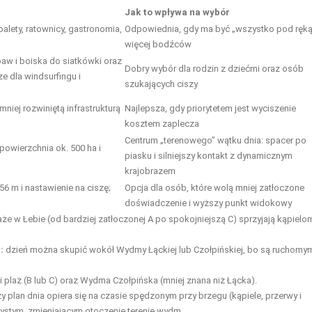
Jak to wpływa na wybór
toalety, ratownicy, gastronomia,
Odpowiednia, gdy ma być „wszystko pod ręką”
więcej bodźców
baw i boiska do siatkówki oraz
Dobry wybór dla rodzin z dziećmi oraz osób
e dla windsurfingu i
szukających ciszy
niej rozwiniętą infrastrukturą
Najlepsza, gdy priorytetem jest wyciszenie
kosztem zaplecza
Centrum „terenowego” wątku dnia: spacer po
owierzchnia ok. 500 ha i
piasku i silniejszy kontakt z dynamicznym
krajobrazem
6 m i nastawienie na ciszę;
Opcja dla osób, które wolą mniej zatłoczone
doświadczenie i wyższy punkt widokowy
że w Łebie (od bardziej zatłoczonej A po spokojniejszą C) sprzyjają kąpielom
:
dzień można skupić wokół Wydmy Łąckiej lub Czołpińskiej, bo są ruchomy
 plaż (B lub C) oraz Wydma Czołpińska (mniej znana niż Łącka).
 plan dnia opiera się na czasie spędzonym przy brzegu (kąpiele, przerwy i
ystym, zmieniającym otoczenie terenie wydm.