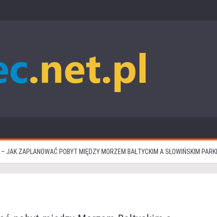
MY – JAK ZAPLANOWAĆ POBYT MIĘDZY MORZEM BAŁTYCKIM A SŁOWIŃSKIM PA