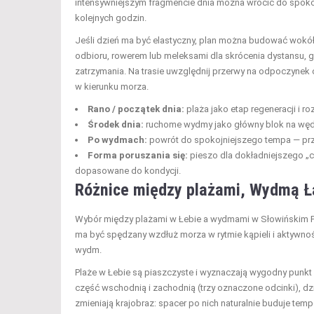
intensywniejszym fragmencie dnia można wrócić do spoko
kolejnych godzin.
Jeśli dzień ma być elastyczny, plan można budować wokół 
odbioru, rowerem lub meleksami dla skrócenia dystansu, 
zatrzymania. Na trasie uwzględnij przerwy na odpoczynek
w kierunku morza.
Rano / początek dnia:
plaża jako etap regeneracji i r
Środek dnia:
ruchome wydmy jako główny blok na wędró
Po wydmach:
powrót do spokojniejszego tempa — prze
Forma poruszania się:
pieszo dla dokładniejszego „c
dopasowane do kondycji.
Różnice między plażami, Wydmą Ł
Wybór między plażami w Łebie a wydmami w Słowińskim P
ma być spędzany wzdłuż morza w rytmie kąpieli i aktywn
wydm.
Plaże w Łebie są piaszczyste i wyznaczają wygodny punkt 
część wschodnią i zachodnią (trzy oznaczone odcinki), d
zmieniają krajobraz: spacer po nich naturalnie buduje temp