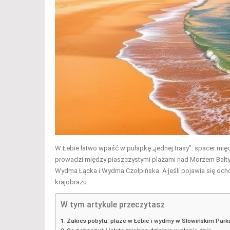
W Łebie łatwo wpaść w pułapkę „jednej trasy”: spacer mię
prowadzi między piaszczystymi plażami nad Morzem Bałt
Wydma Łącka i Wydma Czołpińska. A jeśli pojawia się ocho
krajobrazu.
W tym artykule przeczytasz
Zakres pobytu: plaże w Łebie i wydmy w Słowińskim Pa