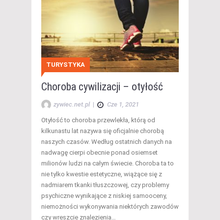
TURYSTYKA
Choroba cywilizacji – otyłość
zywiec.net.pl
|
Cze 1, 2021
Otyłość to choroba przewlekła, którą od
kilkunastu lat nazywa się oficjalnie chorobą
naszych czasów. Według ostatnich danych na
nadwagę cierpi obecnie ponad osiemset
milionów ludzi na całym świecie. Choroba ta to
nie tylko kwestie estetyczne, wiążące się z
nadmiarem tkanki tłuszczowej, czy problemy
psychiczne wynikające z niskiej samooceny,
niemożności wykonywania niektórych zawodów
czy wreszcie znalezienia…