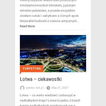
miliony turystów. Miasto kusi podróżnych
śródziemnomorskim klimatem, pysznym
włoskim jedzeniem, a przede wszystkim
dziełami sztuki i zabytkami z różnych epok.
Niezwykłe budowle z czasów antycznych…
Read More
TURYSTYKA
Łotwa – ciekawostki
zywiec.net.pl
|
Maj 21, 2021
Łotwa – co warto wiedzieć i zobaczyć w
nadbałtyckim kraju? Łotwa to jedno z trzech
krajów nadbałtyckich znajdujących się w