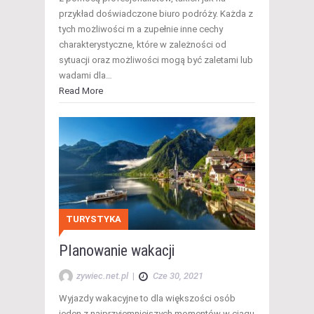
przykład doświadczone biuro podróży. Każda z
tych możliwości m a zupełnie inne cechy
charakterystyczne, które w zależności od
sytuacji oraz możliwości mogą być zaletami lub
wadami dla…
Read More
TURYSTYKA
Planowanie wakacji
zywiec.net.pl
|
Cze 30, 2021
Wyjazdy wakacyjne to dla większości osób
jeden z najprzyjemniejszych momentów w ciągu