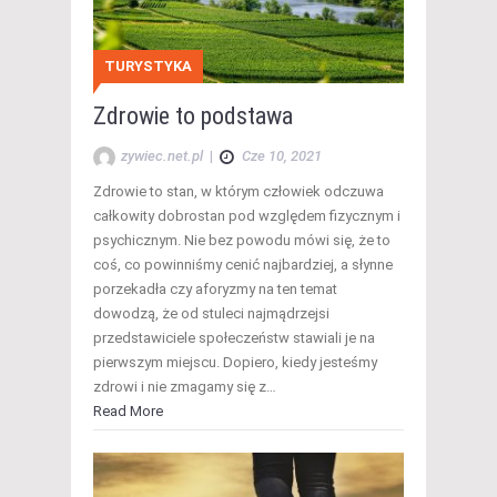
TURYSTYKA
Zdrowie to podstawa
zywiec.net.pl
|
Cze 10, 2021
Zdrowie to stan, w którym człowiek odczuwa
całkowity dobrostan pod względem fizycznym i
psychicznym. Nie bez powodu mówi się, że to
coś, co powinniśmy cenić najbardziej, a słynne
porzekadła czy aforyzmy na ten temat
dowodzą, że od stuleci najmądrzejsi
przedstawiciele społeczeństw stawiali je na
pierwszym miejscu. Dopiero, kiedy jesteśmy
zdrowi i nie zmagamy się z…
Read More