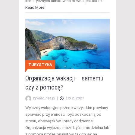
klimatycznych filmików na pewno jest także…
Read More
TURYSTYKA
Organizacja wakacji – samemu
czy z pomocą?
zywiec.net.pl
|
Lip 2, 2021
Wyjazdy wakacyjne przede wszystkim powinny
sprawiać przyjemność i być odskocznią od
stresu, obowiązków i pracy codziennej.
Organizacja wyjazdu może być samodzielna lub
z pomocą profesjonalistów, takich jak na