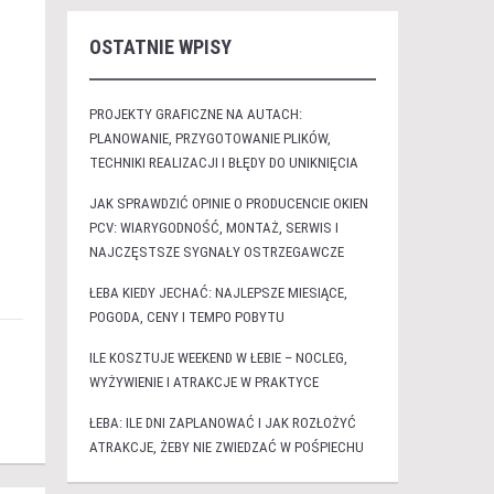
OSTATNIE WPISY
PROJEKTY GRAFICZNE NA AUTACH:
PLANOWANIE, PRZYGOTOWANIE PLIKÓW,
TECHNIKI REALIZACJI I BŁĘDY DO UNIKNIĘCIA
JAK SPRAWDZIĆ OPINIE O PRODUCENCIE OKIEN
PCV: WIARYGODNOŚĆ, MONTAŻ, SERWIS I
NAJCZĘSTSZE SYGNAŁY OSTRZEGAWCZE
ŁEBA KIEDY JECHAĆ: NAJLEPSZE MIESIĄCE,
POGODA, CENY I TEMPO POBYTU
ILE KOSZTUJE WEEKEND W ŁEBIE – NOCLEG,
WYŻYWIENIE I ATRAKCJE W PRAKTYCE
ŁEBA: ILE DNI ZAPLANOWAĆ I JAK ROZŁOŻYĆ
ATRAKCJE, ŻEBY NIE ZWIEDZAĆ W POŚPIECHU