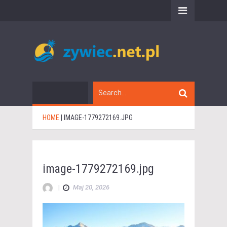
HOME
|
IMAGE-1779272169.JPG
image-1779272169.jpg
|
Maj 20, 2026