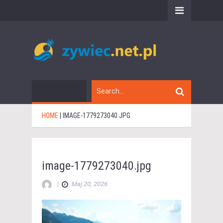
HOME
|
IMAGE-1779273040.JPG
image-1779273040.jpg
|
Maj 20, 2026