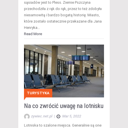
sąsiadów jest to Pless. Ziemie Pszczyna
przechodziła z rąk do rąk, przez to też zdobyła
niesamowitą i bardzo bogatą historię. Miasto,
które zostało ostatecznie przekazane dla Jana
Henryka…
Read More
TURYSTYKA
Na co zwrócić uwagę na lotnisku
zywiec.net.pl
|
Mar 5, 2022
Lotniska to szalone miejsca. Generalnie są one