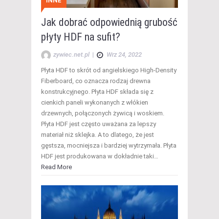
INNE
Jak dobrać odpowiednią grubość
płyty HDF na sufit?
zywiec.net.pl
|
Wrz 24, 2022
Płyta HDF to skrót od angielskiego High-Density
Fiberboard, co oznacza rodzaj drewna
konstrukcyjnego. Płyta HDF składa się z
cienkich paneli wykonanych z włókien
drzewnych, połączonych żywicą i woskiem.
Płyta HDF jest często uważana za lepszy
materiał niż sklejka. A to dlatego, że jest
gęstsza, mocniejsza i bardziej wytrzymała. Płyta
HDF jest produkowana w dokładnie taki…
Read More