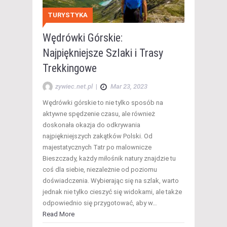
TURYSTYKA
Wędrówki Górskie:
Najpiękniejsze Szlaki i Trasy
Trekkingowe
zywiec.net.pl
|
Mar 23, 2023
Wędrówki górskie to nie tylko sposób na
aktywne spędzenie czasu, ale również
doskonała okazja do odkrywania
najpiękniejszych zakątków Polski. Od
majestatycznych Tatr po malownicze
Bieszczady, każdy miłośnik natury znajdzie tu
coś dla siebie, niezależnie od poziomu
doświadczenia. Wybierając się na szlak, warto
jednak nie tylko cieszyć się widokami, ale także
odpowiednio się przygotować, aby w…
Read More