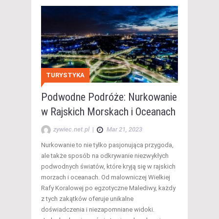
TURYSTYKA
Podwodne Podróże: Nurkowanie
w Rajskich Morskach i Oceanach
zywiec.net.pl
|
Mar 21, 2023
Nurkowanie to nie tylko pasjonująca przygoda,
ale także sposób na odkrywanie niezwykłych
podwodnych światów, które kryją się w rajskich
morzach i oceanach. Od malowniczej Wielkiej
Rafy Koralowej po egzotyczne Malediwy, każdy
z tych zakątków oferuje unikalne
doświadczenia i niezapomniane widoki.