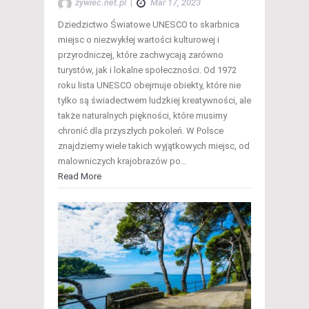
zywiec.net.pl
|
Mar 17, 2023
Dziedzictwo Światowe UNESCO to skarbnica
miejsc o niezwykłej wartości kulturowej i
przyrodniczej, które zachwycają zarówno
turystów, jak i lokalne społeczności. Od 1972
roku lista UNESCO obejmuje obiekty, które nie
tylko są świadectwem ludzkiej kreatywności, ale
także naturalnych piękności, które musimy
chronić dla przyszłych pokoleń. W Polsce
znajdziemy wiele takich wyjątkowych miejsc, od
malowniczych krajobrazów po…
Read More