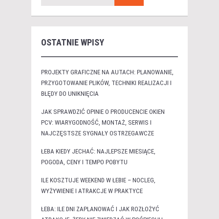
OSTATNIE WPISY
PROJEKTY GRAFICZNE NA AUTACH: PLANOWANIE,
PRZYGOTOWANIE PLIKÓW, TECHNIKI REALIZACJI I
BŁĘDY DO UNIKNIĘCIA
JAK SPRAWDZIĆ OPINIE O PRODUCENCIE OKIEN
PCV: WIARYGODNOŚĆ, MONTAŻ, SERWIS I
NAJCZĘSTSZE SYGNAŁY OSTRZEGAWCZE
ŁEBA KIEDY JECHAĆ: NAJLEPSZE MIESIĄCE,
POGODA, CENY I TEMPO POBYTU
ILE KOSZTUJE WEEKEND W ŁEBIE – NOCLEG,
WYŻYWIENIE I ATRAKCJE W PRAKTYCE
ŁEBA: ILE DNI ZAPLANOWAĆ I JAK ROZŁOŻYĆ