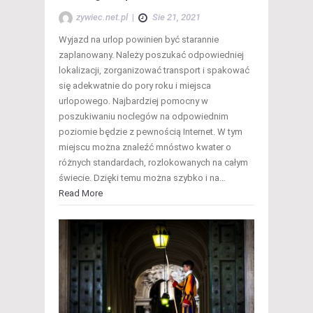
zywiec.net.pl
|
Sie 21, 2021
Wyjazd na urlop powinien być starannie
zaplanowany. Należy poszukać odpowiedniej
lokalizacji, zorganizować transport i spakować
się adekwatnie do pory roku i miejsca
urlopowego. Najbardziej pomocny w
poszukiwaniu noclegów na odpowiednim
poziomie będzie z pewnością Internet. W tym
miejscu można znaleźć mnóstwo kwater o
różnych standardach, rozlokowanych na całym
świecie. Dzięki temu można szybko i na…
Read More