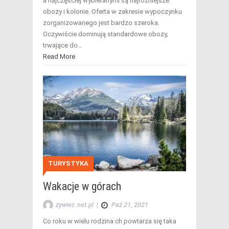
a najczęściej wybieranymi są najróżniejsze
obozy i kolonie. Oferta w zakresie wypoczynku
zorganizowanego jest bardzo szeroka.
Oczywiście dominują standardowe obozy,
trwające do…
Read More
TURYSTYKA
Wakacje w górach
zywiec.net.pl
|
Paź 21, 2021
Co roku w wielu rodzina ch powtarza się taka