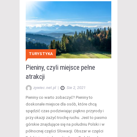
TURYSTYKA
Pieniny, czyli miejsce pełne
atrakcji
zywiec.net.pl
|
Sie 2, 2021
Pieniny co warto zobaczyć? Pieniny to
doskonałe miejsce dla osób, które chcą
spędzić czas podziwiając piękno przyrody i
przy okazji zażyć trochę ruchu. Jest to pasmo
górskie znajdujące się na południu Polski i w
północnej części Słowacji. Obszar w części