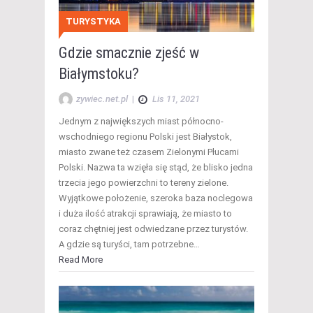
TURYSTYKA
Gdzie smacznie zjeść w
Białymstoku?
zywiec.net.pl
|
Lis 11, 2021
Jednym z największych miast północno-
wschodniego regionu Polski jest Białystok,
miasto zwane też czasem Zielonymi Płucami
Polski. Nazwa ta wzięła się stąd, że blisko jedna
trzecia jego powierzchni to tereny zielone.
Wyjątkowe położenie, szeroka baza noclegowa
i duża ilość atrakcji sprawiają, że miasto to
coraz chętniej jest odwiedzane przez turystów.
A gdzie są turyści, tam potrzebne…
Read More