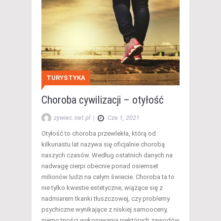
TURYSTYKA
Choroba cywilizacji – otyłość
zywiec.net.pl
|
Cze 1, 2021
Otyłość to choroba przewlekła, którą od
kilkunastu lat nazywa się oficjalnie chorobą
naszych czasów. Według ostatnich danych na
nadwagę cierpi obecnie ponad osiemset
milionów ludzi na całym świecie. Choroba ta to
nie tylko kwestie estetyczne, wiążące się z
nadmiarem tkanki tłuszczowej, czy problemy
psychiczne wynikające z niskiej samooceny,
niemożności wykonywania niektórych zawodów