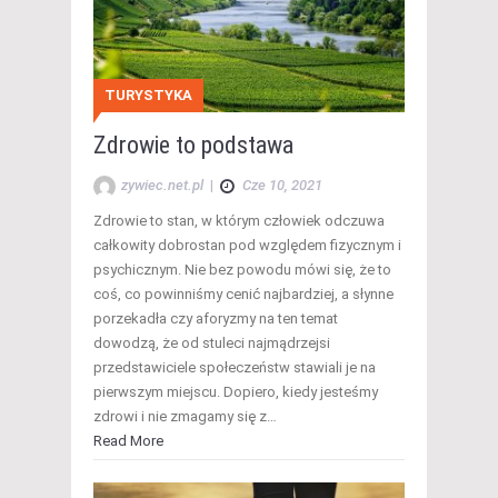
TURYSTYKA
Zdrowie to podstawa
zywiec.net.pl
|
Cze 10, 2021
Zdrowie to stan, w którym człowiek odczuwa
całkowity dobrostan pod względem fizycznym i
psychicznym. Nie bez powodu mówi się, że to
coś, co powinniśmy cenić najbardziej, a słynne
porzekadła czy aforyzmy na ten temat
dowodzą, że od stuleci najmądrzejsi
przedstawiciele społeczeństw stawiali je na
pierwszym miejscu. Dopiero, kiedy jesteśmy
zdrowi i nie zmagamy się z…
Read More