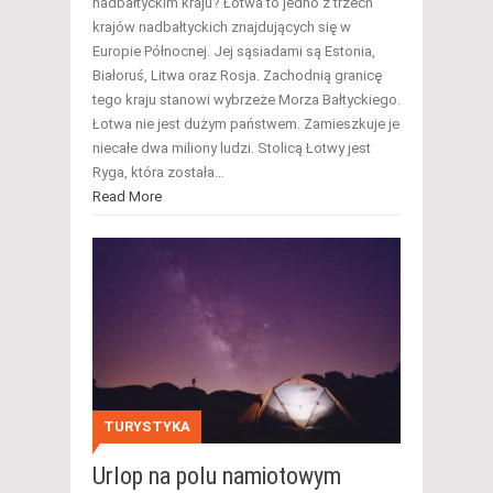
nadbałtyckim kraju? Łotwa to jedno z trzech
krajów nadbałtyckich znajdujących się w
Europie Północnej. Jej sąsiadami są Estonia,
Białoruś, Litwa oraz Rosja. Zachodnią granicę
tego kraju stanowi wybrzeże Morza Bałtyckiego.
Łotwa nie jest dużym państwem. Zamieszkuje je
niecałe dwa miliony ludzi. Stolicą Łotwy jest
Ryga, która została…
Read More
TURYSTYKA
Urlop na polu namiotowym