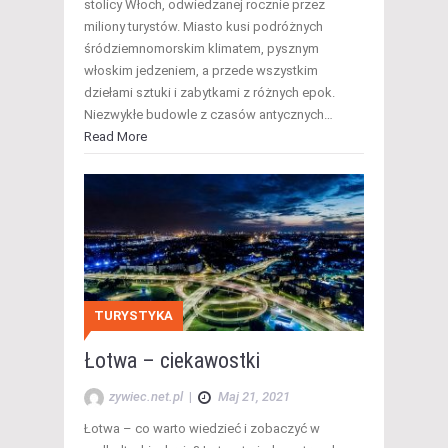
stolicy Włoch, odwiedzanej rocznie przez
miliony turystów. Miasto kusi podróżnych
śródziemnomorskim klimatem, pysznym
włoskim jedzeniem, a przede wszystkim
dziełami sztuki i zabytkami z różnych epok.
Niezwykłe budowle z czasów antycznych…
Read More
TURYSTYKA
Łotwa – ciekawostki
zywiec.net.pl
|
Maj 21, 2021
Łotwa – co warto wiedzieć i zobaczyć w