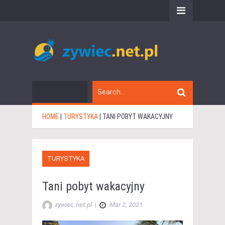
HOME
|
TURYSTYKA
|
TANI POBYT WAKACYJNY
TURYSTYKA
Tani pobyt wakacyjny
zywiec.net.pl
|
Mar 2, 2021