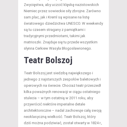
Zwycięstwa, aby uczcić klęskę nazistowskich
Niemiec przez sowieckie siły zbrojne. Zarówno
sam plac, jak i Kreml są wpisane na listę
światowego dziedzictwa UNESCO. W weekendy
są tu czasem stragany z pamiątkami i
tradycyjnymi przedmiotami, takimi jak
matrioszki. Znajduje się tu przede wszystkim
słynna Cerkiew Wasyla Błogosławionego.
Teatr Bolszoj
Teatr Bolszoj jest siedzibą największego i
jednego z najstarszych zespołów baletowych i
operowych na świecie. Chociaż teatr przeszedł
kilka poważnych renowacji w ciągu ostatniego
stulecia – w tym ostatnią w 2011 roku, aby
przywrócić niektóre imperialne detale
architektoniczne – nadal zachowuje całą swoją
neoklasyczną wielkość. Teatr Bolszoj, który
dziś można podziwiać, został otwarty w 1824 r.,