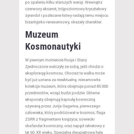
po spaleniu kilku starszych wersji. Wewnątrz
czerwony aksamit, trójpoziomowy kryształowy
żyrandol i pozłacane listwy nadają temu miejscu
bizantyjsko-renesansowy, okazały charakter.
Muzeum
Kosmonautyki
W pewnym momencie Rosja i Stany
Zjednoczone walczyły ze sobą, jeśli chodzi o
eksplorację kosmosu. Chociaż ta walka może
być już uznana za nieaktualną. niesamowita
kolekcja muzeum, która obejmuje ponad 85 000
przedmiotów, wciąż budzi podziw. Główne
eksponaty obejmują kapsułę kosmiczną
używaną przez Jurija Gagarina, pierwszego
człowieka, który podróżował w kosmos; flaga
ZSRR z fragmentami księżyca; sowiecki
skafander kosmiczny; oraz napęd rakietowy z
lat 60. XX wieku. Specjalna dwupiętrowa hala