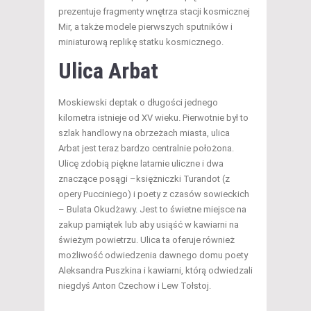
prezentuje fragmenty wnętrza stacji kosmicznej
Mir, a także modele pierwszych sputników i
miniaturową replikę statku kosmicznego.
Ulica Arbat
Moskiewski deptak o długości jednego
kilometra istnieje od XV wieku. Pierwotnie był to
szlak handlowy na obrzeżach miasta, ulica
Arbat jest teraz bardzo centralnie położona.
Ulicę zdobią piękne latarnie uliczne i dwa
znaczące posągi –księżniczki Turandot (z
opery Pucciniego) i poety z czasów sowieckich
– Bulata Okudżawy. Jest to świetne miejsce na
zakup pamiątek lub aby usiąść w kawiarni na
świeżym powietrzu. Ulica ta oferuje również
możliwość odwiedzenia dawnego domu poety
Aleksandra Puszkina i kawiarni, którą odwiedzali
niegdyś Anton Czechow i Lew Tołstoj.