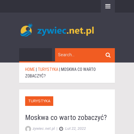
HOME
|
TURYSTYKA
|
MOSKWA CO WARTO
ZOBACZYĆ?
TURYSTYKA
Moskwa co warto zobaczyć?
zywiec.net.pl
|
Lut 22, 2022